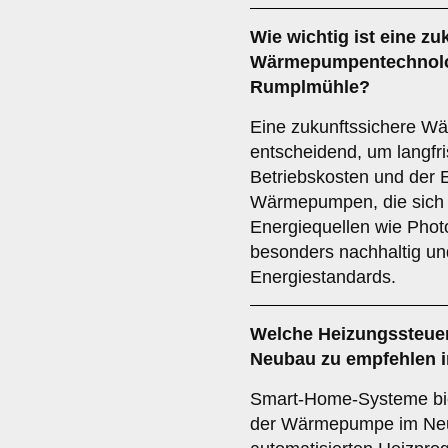
Wie wichtig ist eine
zu
Wärmepumpentechnolo
Rumplmühle?
Eine zukunftssichere W
entscheidend, um langfri
Betriebskosten und der En
Wärmepumpen, die sich 
Energiequellen wie Photo
besonders nachhaltig und 
Energiestandards.
Welche
Heizungssteue
Neubau zu empfehlen 
Smart-Home-Systeme biet
der Wärmepumpe im Neu