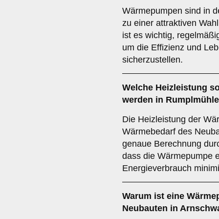
Wärmepumpen sind in de
zu einer attraktiven Wa
ist es wichtig, regelmä
um die Effizienz und Le
sicherzustellen.
Welche
Heizleistung
so
werden in Rumplmühl
Die Heizleistung der Wä
Wärmebedarf des Neuba
genaue Berechnung durch
dass die Wärmepumpe eff
Energieverbrauch minimi
Warum ist eine Wärme
Neubauten in Arnsch