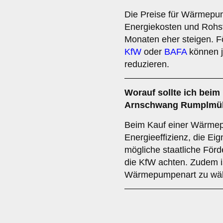
Die Preise für Wärmepu
Energiekosten und Rohst
Monaten eher steigen. 
KfW
oder
BAFA
können je
reduzieren.
Worauf sollte ich bei
Arnschwang Rumplmüh
Beim Kauf einer Wärmepu
Energieeffizienz, die Ei
mögliche staatliche Förd
die KfW achten. Zudem is
Wärmepumpenart zu wäh