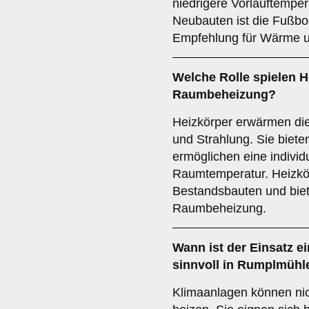
niedrigere Vorlauftemper
Neubauten ist die Fußbo
Empfehlung für Wärme u
Welche Rolle spielen
H
Raumbeheizung?
Heizkörper erwärmen di
und Strahlung. Sie biet
ermöglichen eine individ
Raumtemperatur. Heizkör
Bestandsbauten und biete
Raumbeheizung.
Wann ist der Einsatz e
sinnvoll in Rumplmühl
Klimaanlagen können nic