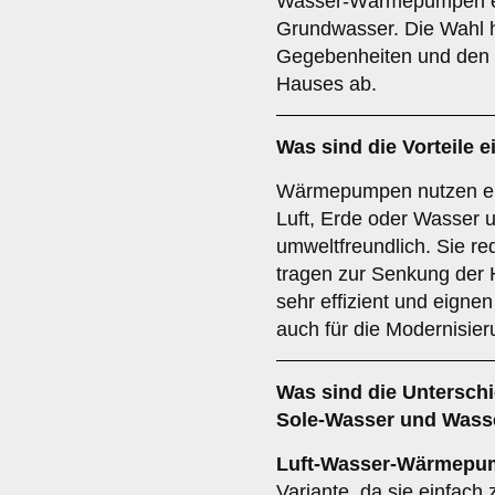
Wasser-Wärmepumpen en
Grundwasser. Die Wahl h
Gegebenheiten und den s
Hauses ab.
Was sind die Vorteile e
Wärmepumpen nutzen er
Luft, Erde oder Wasser 
umweltfreundlich. Sie r
tragen zur Senkung der 
sehr effizient und eigne
auch für die Modernisie
Was sind die Untersch
Sole-Wasser
und
Wass
Luft-Wasser-Wärmepu
Variante, da sie einfach z