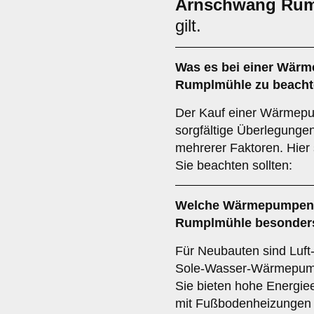
Arnschwang Rum
gilt.
Was es bei einer
Wärme
Rumplmühle
zu beacht
Der Kauf einer Wärmepu
sorgfältige Überlegunge
mehrerer Faktoren. Hier 
Sie beachten sollten:
Welche
Wärmepumpen
Rumplmühle besonder
Für Neubauten sind Lu
Sole-Wasser-Wärmepump
Sie bieten hohe Energiee
mit Fußbodenheizungen 