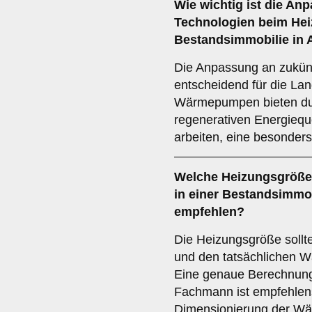
Wie wichtig ist die
Anp
Technologien
beim Hei
Bestandsimmobilie in
Die Anpassung an zukünf
entscheidend für die Lan
Wärmepumpen bieten durc
regenerativen Energiequ
arbeiten, eine besonders
Welche
Heizungsgröße
in einer Bestandsimmo
empfehlen?
Die Heizungsgröße sollt
und den tatsächlichen W
Eine genaue Berechnung 
Fachmann ist empfehlens
Dimensionierung der Wä