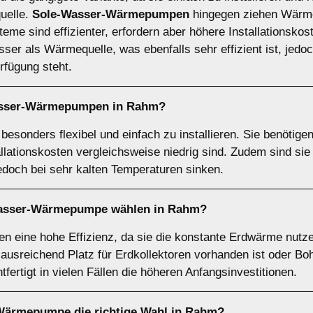
quelle.
Sole-Wasser-Wärmepumpen
hingegen ziehen Wärme
eme sind effizienter, erfordern aber höhere Installationskos
r als Wärmequelle, was ebenfalls sehr effizient ist, jedoch
fügung steht.
asser-Wärmepumpen
in Rahm?
sonders flexibel und einfach zu installieren. Sie benötige
allationskosten vergleichsweise niedrig sind. Zudem sind si
jedoch bei sehr kalten Temperaturen sinken.
asser-Wärmepumpe
wählen in Rahm?
eine hohe Effizienz, da sie die konstante Erdwärme nutzen
 ausreichend Platz für Erdkollektoren vorhanden ist oder B
tfertigt in vielen Fällen die höheren Anfangsinvestitionen.
-Wärmepumpe
die richtige Wahl in Rahm?