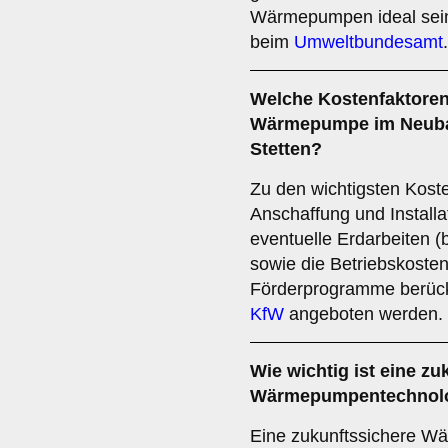
Wärmepumpen ideal sein
beim
Umweltbundesamt
.
Welche
Kostenfaktore
Wärmepumpe im Neubau
Stetten?
Zu den wichtigsten Kost
Anschaffung und Instal
eventuelle Erdarbeiten
sowie die Betriebskoste
Förderprogramme berücks
KfW
angeboten werden.
Wie wichtig ist eine
zu
Wärmepumpentechnolog
Eine zukunftssichere W