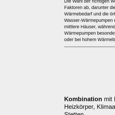
Die Wahl der richtigen
Faktoren ab, darunter d
Wärmebedarf und die ört
Wasser-Wärmepumpen eign
mittlere Häuser, währen
Wärmepumpen besonders 
oder bei hohem Wärmebe
Kombination
mit 
Heizkörper, Klima
Stetten