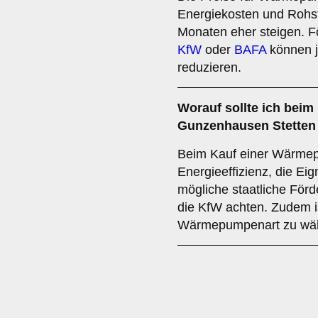
Energiekosten und Rohst
Monaten eher steigen. 
KfW
oder
BAFA
können je
reduzieren.
Worauf sollte ich bei
Gunzenhausen Stetten
Beim Kauf einer Wärmepu
Energieeffizienz, die Ei
mögliche staatliche Förd
die KfW achten. Zudem is
Wärmepumpenart zu wäh