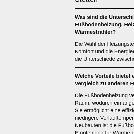
Was sind die Untersch
Fußbodenheizung
,
Hei
Wärmestrahler
?
Die Wahl der Heizungste
Komfort und die Energiee
die Unterschiede zwisch
Welche Vorteile bietet 
Vergleich zu anderen 
Die Fußbodenheizung ver
Raum, wodurch ein ang
Sie ermöglicht eine effi
niedrigere Vorlauftemper
Neubauten ist die Fußbo
Empfehlung für Wärme u