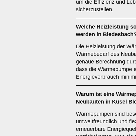
um die Effizienz und Le
sicherzustellen.
Welche
Heizleistung
so
werden in Bledesbach
Die Heizleistung der Wä
Wärmebedarf des Neuba
genaue Berechnung durch
dass die Wärmepumpe eff
Energieverbrauch minimi
Warum ist eine Wärme
Neubauten in Kusel B
Wärmepumpen sind beson
umweltfreundlich und fle
erneuerbare Energiequel