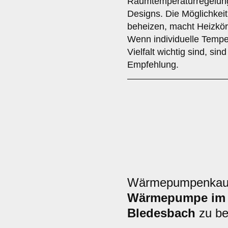
Raumtemperaturregelung 
Designs. Die Möglichkei
beheizen, macht Heizkörp
Wenn individuelle Temper
Vielfalt wichtig sind, sin
Empfehlung.
Wärmepumpenkauf:
Wärmepumpe im 
Bledesbach
zu bea