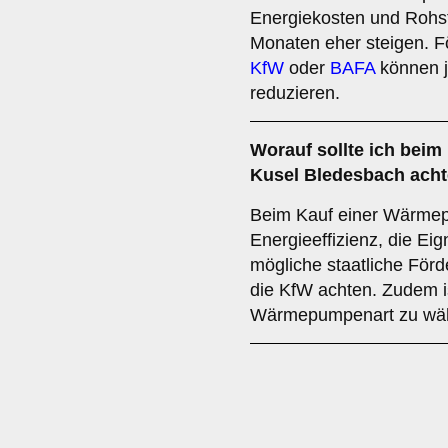
Energiekosten und Rohst
Monaten eher steigen. 
KfW
oder
BAFA
können je
reduzieren.
Worauf sollte ich bei
Kusel Bledesbach ach
Beim Kauf einer Wärmepu
Energieeffizienz, die Ei
mögliche staatliche Förd
die KfW achten. Zudem is
Wärmepumpenart zu wäh