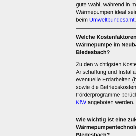
gute Wahl, während in m
Wärmepumpen ideal sein
beim
Umweltbundesamt
.
Welche
Kostenfaktore
Wärmepumpe im Neubau
Bledesbach?
Zu den wichtigsten Kost
Anschaffung und Instal
eventuelle Erdarbeiten
sowie die Betriebskoste
Förderprogramme berücks
KfW
angeboten werden.
Wie wichtig ist eine
zu
Wärmepumpentechnolo
Bledesbach?