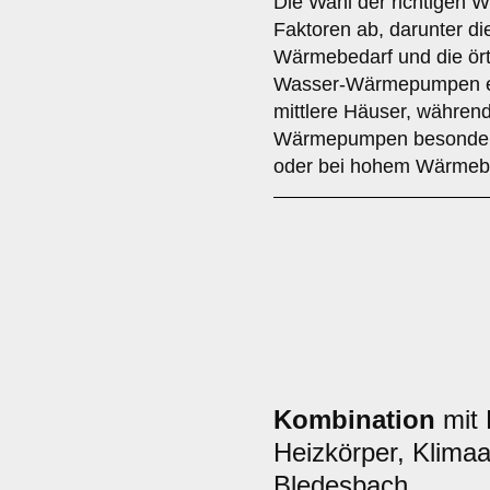
Die Wahl der richtigen
Faktoren ab, darunter d
Wärmebedarf und die ört
Wasser-Wärmepumpen eign
mittlere Häuser, währen
Wärmepumpen besonders 
oder bei hohem Wärmebe
Kombination
mit 
Heizkörper, Klimaa
Bledesbach