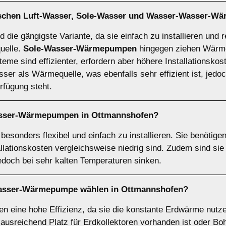
ischen
Luft-Wasser
,
Sole-Wasser
und
Wasser-Wasser-W
d die gängigste Variante, da sie einfach zu installieren und r
quelle.
Sole-Wasser-Wärmepumpen
hingegen ziehen Wärme
eme sind effizienter, erfordern aber höhere Installationskos
r als Wärmequelle, was ebenfalls sehr effizient ist, jedoch
fügung steht.
asser-Wärmepumpen
in Ottmannshofen?
sonders flexibel und einfach zu installieren. Sie benötige
allationskosten vergleichsweise niedrig sind. Zudem sind si
jedoch bei sehr kalten Temperaturen sinken.
asser-Wärmepumpe
wählen in Ottmannshofen?
eine hohe Effizienz, da sie die konstante Erdwärme nutzen
 ausreichend Platz für Erdkollektoren vorhanden ist oder B