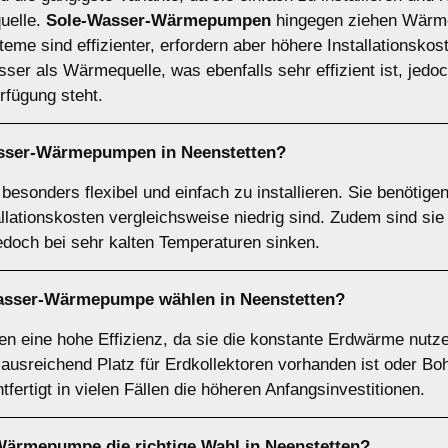
quelle.
Sole-Wasser-Wärmepumpen
hingegen ziehen Wärme
eme sind effizienter, erfordern aber höhere Installationskos
r als Wärmequelle, was ebenfalls sehr effizient ist, jedoch
fügung steht.
asser-Wärmepumpen
in Neenstetten?
sonders flexibel und einfach zu installieren. Sie benötige
allationskosten vergleichsweise niedrig sind. Zudem sind si
jedoch bei sehr kalten Temperaturen sinken.
asser-Wärmepumpe
wählen in Neenstetten?
eine hohe Effizienz, da sie die konstante Erdwärme nutzen
 ausreichend Platz für Erdkollektoren vorhanden ist oder B
tfertigt in vielen Fällen die höheren Anfangsinvestitionen.
-Wärmepumpe
die richtige Wahl in Neenstetten?