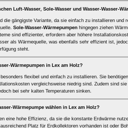
ischen
Luft-Wasser
,
Sole-Wasser
und
Wasser-Wasser-W
d die gängigste Variante, da sie einfach zu installieren und r
quelle.
Sole-Wasser-Wärmepumpen
hingegen ziehen Wärme
eme sind effizienter, erfordern aber höhere Installationskos
r als Wärmequelle, was ebenfalls sehr effizient ist, jedoch
fügung steht.
asser-Wärmepumpen
in Lex am Holz?
sonders flexibel und einfach zu installieren. Sie benötige
allationskosten vergleichsweise niedrig sind. Zudem sind si
jedoch bei sehr kalten Temperaturen sinken.
asser-Wärmepumpe
wählen in Lex am Holz?
eine hohe Effizienz, da sie die konstante Erdwärme nutzen
 ausreichend Platz für Erdkollektoren vorhanden ist oder B