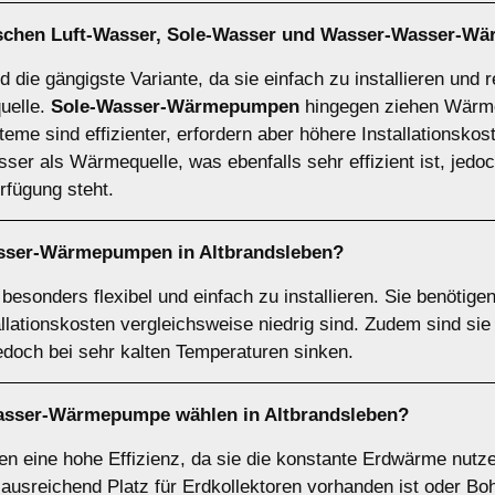
ischen
Luft-Wasser
,
Sole-Wasser
und
Wasser-Wasser-W
d die gängigste Variante, da sie einfach zu installieren und r
quelle.
Sole-Wasser-Wärmepumpen
hingegen ziehen Wärme
eme sind effizienter, erfordern aber höhere Installationskos
r als Wärmequelle, was ebenfalls sehr effizient ist, jedoch
fügung steht.
asser-Wärmepumpen
in Altbrandsleben?
sonders flexibel und einfach zu installieren. Sie benötige
allationskosten vergleichsweise niedrig sind. Zudem sind si
jedoch bei sehr kalten Temperaturen sinken.
asser-Wärmepumpe
wählen in Altbrandsleben?
eine hohe Effizienz, da sie die konstante Erdwärme nutzen
 ausreichend Platz für Erdkollektoren vorhanden ist oder B