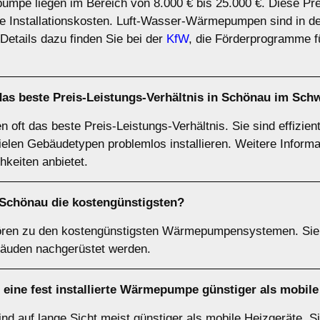
umpe liegen im Bereich von 8.000 € bis 25.000 €. Diese Pr
 Installationskosten. Luft-Wasser-Wärmepumpen sind in der
tails dazu finden Sie bei der
KfW
, die Förderprogramme fü
s beste Preis-Leistungs-Verhältnis in Schönau im Sch
t das beste Preis-Leistungs-Verhältnis. Sie sind effizient, 
ielen Gebäudetypen problemlos installieren. Weitere Informa
hkeiten anbietet.
Schönau die kostengünstigsten?
en zu den kostengünstigsten Wärmepumpensystemen. Sie s
äuden nachgerüstet werden.
eine fest installierte Wärmepumpe günstiger als mobile
d auf lange Sicht meist günstiger als mobile Heizgeräte. Si