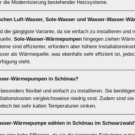
ür die Modernisierung bestehender Heizsysteme.
ischen
Luft-Wasser
,
Sole-Wasser
und
Wasser-Wasser-W
d die gängigste Variante, da sie einfach zu installieren und r
quelle.
Sole-Wasser-Wärmepumpen
hingegen ziehen Wärme
eme sind effizienter, erfordern aber höhere Installationskos
r als Wärmequelle, was ebenfalls sehr effizient ist, jedoch
fügung steht.
asser-Wärmepumpen
in Schönau?
sonders flexibel und einfach zu installieren. Sie benötige
allationskosten vergleichsweise niedrig sind. Zudem sind si
jedoch bei sehr kalten Temperaturen sinken.
asser-Wärmepumpe
wählen in Schönau im Schwarzwald