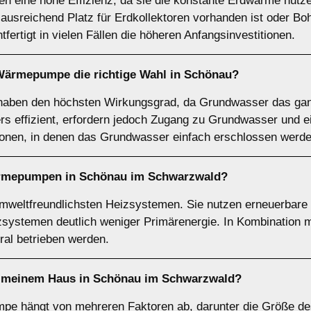
eine hohe Effizienz, da sie die konstante Erdwärme nutzen
 ausreichend Platz für Erdkollektoren vorhanden ist oder B
tfertigt in vielen Fällen die höheren Anfangsinvestitionen.
-Wärmepumpe
die richtige Wahl in Schönau?
en den höchsten Wirkungsgrad, da Grundwasser das ganz
ers effizient, erfordern jedoch Zugang zu Grundwasser und
ionen, in denen das Grundwasser einfach erschlossen werd
rmepumpen
in Schönau im Schwarzwald?
eltfreundlichsten Heizsystemen. Sie nutzen erneuerbare E
izsystemen deutlich weniger Primärenergie. In Kombination
l betrieben werden.
meinem Haus in Schönau im Schwarzwald?
mpe hängt von mehreren Faktoren ab, darunter die Größe d