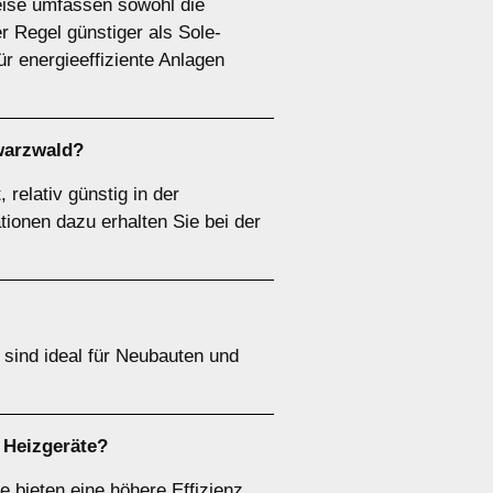
eise umfassen sowohl die
 Regel günstiger als Sole-
r energieeffiziente Anlagen
warzwald?
relativ günstig in der
tionen dazu erhalten Sie bei der
ind ideal für Neubauten und
 Heizgeräte?
e bieten eine höhere Effizienz