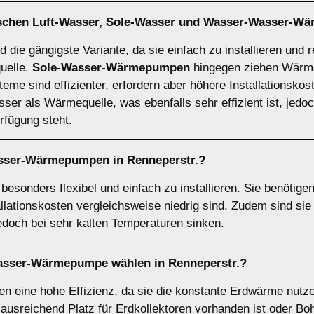
ischen
Luft-Wasser
,
Sole-Wasser
und
Wasser-Wasser-W
d die gängigste Variante, da sie einfach zu installieren und r
quelle.
Sole-Wasser-Wärmepumpen
hingegen ziehen Wärme
eme sind effizienter, erfordern aber höhere Installationskos
r als Wärmequelle, was ebenfalls sehr effizient ist, jedoch
fügung steht.
asser-Wärmepumpen
in Renneperstr.?
sonders flexibel und einfach zu installieren. Sie benötige
allationskosten vergleichsweise niedrig sind. Zudem sind si
jedoch bei sehr kalten Temperaturen sinken.
asser-Wärmepumpe
wählen in Renneperstr.?
eine hohe Effizienz, da sie die konstante Erdwärme nutzen
 ausreichend Platz für Erdkollektoren vorhanden ist oder B