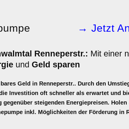
pumpe
→ Jetzt An
almtal Renneperstr.:
Mit einer 
rgie
und
Geld sparen
ares Geld in Renneperstr.. Durch den Umstieg
ie Investition oft schneller als erwartet und bi
gegenüber steigenden Energiepreisen. Holen Si
epumpe inkl. Möglichkeiten der Förderung in R