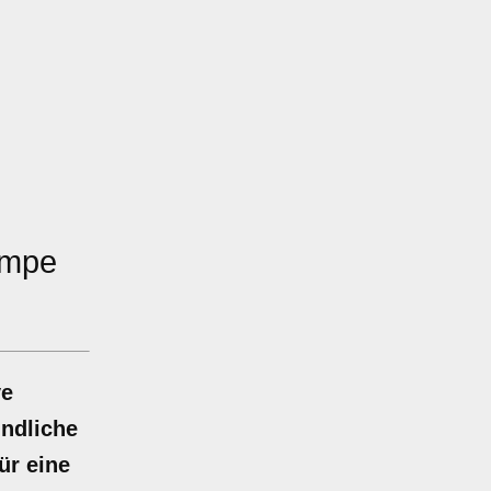
umpe
ve
undliche
ür eine