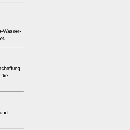
le-Wasser-
et.
nschaffung
, die
 und