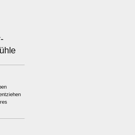
-
ühle
pen
entziehen
hres