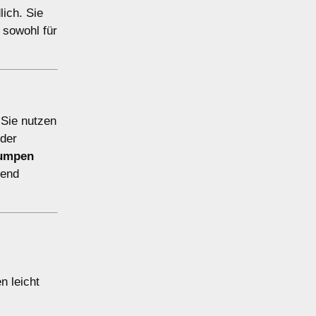
ich. Sie
 sowohl für
 Sie nutzen
der
umpen
hend
n leicht