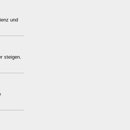
zienz und
r steigen.
e