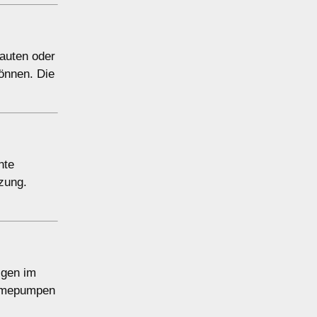
auten oder
önnen. Die
nte
zung.
igen im
ärmepumpen